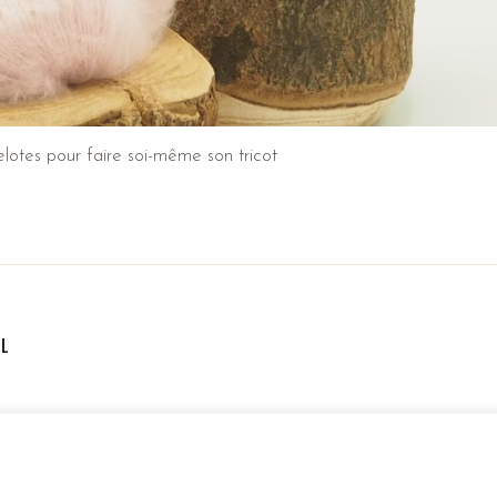
lotes pour faire soi-même son tricot
ËL
es
// Site Réalisé Par
LiraCom
–
Création De Sites Internet
&
Comm