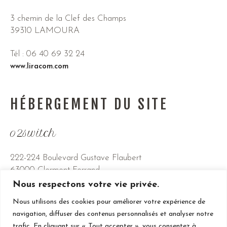
3 chemin de la Clef des Champs
39310 LAMOURA
Tél : 06 40 69 32 24
www.liracom.com
HÉBERGEMENT DU SITE
o2switch
222-224 Boulevard Gustave Flaubert
63000 Clermont-Ferrand
Nous respectons votre vie privée.
Tél : 04 44 44 60 40
Nous utilisons des cookies pour améliorer votre expérience de
www.o2switch.fr
navigation, diffuser des contenus personnalisés et analyser notre
trafic. En cliquant sur « Tout accepter », vous consentez à